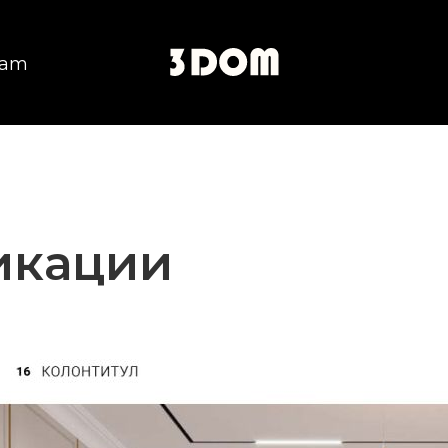
ram
икации