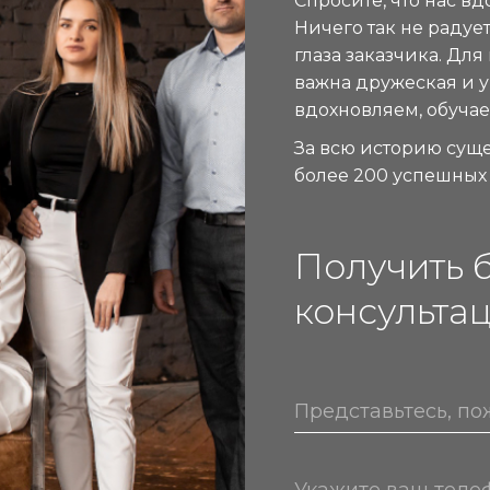
Спросите, что нас в
Ничего так не радуе
глаза заказчика. Для
важна дружеская и 
вдохновляем, обучае
За всю историю сущ
более 200 успешных 
Получить 
консульта
Представьтесь, по