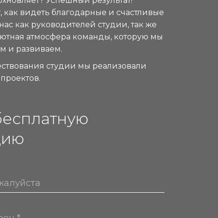
дохновляет? Успешный результат!
т, как видеть благодарные и счастливые
 нас как руководителей студии, так же
уютная атмосфера команды, которую мы
м и развиваем.
ествования студии мы реализовали
проектов.
бесплатную
цию
жалуйста